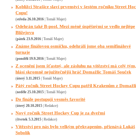
Koblížci Strašice slaví prvenství v šestém ročníku Street Ho
Cupu!
(
středa 26.10.2016
| Tomáš Majer)
Odehrán také B-pool. Mezi méně úspěšnými se vedlo nejlépe
Blížejovu
(
pátek 23.9.2016
| Tomáš Majer)
Známe finálovou osmičku, odehráli jsme oba semifinálové
turnaje
(
pondělí 19.9.2016
| Tomáš Majer)
Z ocenění jsem šťastný, ale zásluhu na vítězství má celý tým
hlásí skromně nejužitečnější hráč Domažlic Tomáš Souček
(
úterý 3.11.2015
| Tomáš Majer)
Pátý ročník Street Hockey Cupu patřil Krakenům z Domažli
(
neděle 25.10.2015
| Tomáš Majer)
Do finále postupují vesměs favorité
(
úterý 20.10.2015
| Redakce)
Nový ročník Street Hockey Cup je za dveřmi
(
čtvrtek 5.3.2015
| Redakce)
Vítězství pro nás bylo velkým překvapením, přiznává Lukáš
Sobolík