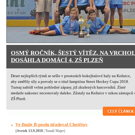
OSMÝ ROČNÍK, ŠESTÝ VÍTĚZ. NA VRCHO
DOSÁHLA DOMÁCÍ 4. ZŠ PLZEŇ
Deset nejlepších týmů se sešlo v prostorách hokejbalové haly na Košutce,
aby změřily síly a porvaly se o titul šampióna Street Hockey Cupu 2018.
Turnaj nabídl velmi pohledné zápasy, již zkušených harcovníků. Zlaté
medaile nakonec necestovaly daleko. Zůstaly na Košutce v rukou zástupců 
ZŠ Plzeň.
Ve finále B-poolu úřadoval Chotěšov
(
čtvrtek 13.9.2018
| Tomáš Majer)