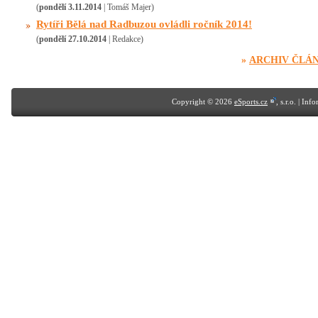
(
pondělí 3.11.2014
| Tomáš Majer)
Rytíři Bělá nad Radbuzou ovládli ročník 2014!
(
pondělí 27.10.2014
| Redakce)
»
ARCHIV ČLÁ
Copyright © 2026
eSports.cz
, s.r.o. | In