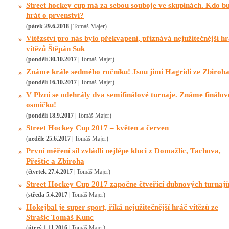
Street hockey cup má za sebou souboje ve skupinách. Kdo b
hrát o prvenství?
(
pátek 29.6.2018
| Tomáš Majer)
Vítězství pro nás bylo překvapení, přiznává nejužitečnější h
vítězů Štěpán Suk
(
pondělí 30.10.2017
| Tomáš Majer)
Známe krále sedmého ročníku! Jsou jimi Hagridi ze Zbiroh
(
pondělí 16.10.2017
| Tomáš Majer)
V Plzni se odehrály dva semifinálové turnaje. Známe finálo
osmičku!
(
pondělí 18.9.2017
| Tomáš Majer)
Street Hockey Cup 2017 – květen a červen
(
neděle 25.6.2017
| Tomáš Majer)
První měření sil zvládli nejlépe kluci z Domažlic, Tachova,
Přeštic a Zbiroha
(
čtvrtek 27.4.2017
| Tomáš Majer)
Street Hockey Cup 2017 započne čtveřicí dubnových turnaj
(
středa 5.4.2017
| Tomáš Majer)
Hokejbal je super sport, říká nejužitečnější hráč vítězů ze
Strašic Tomáš Kunc
(
úterý 1.11.2016
| Tomáš Majer)