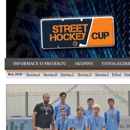
INFORMACE O PROJEKTU
SKUPINY
FOTOGALERI
Rok 2018:
Skupina A
Skupina B
Skupina C
Skupina D
Skupina E
B-Pool
Finá