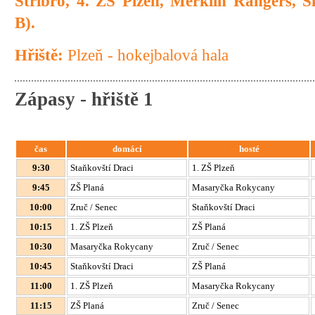
Stříbro, 4. ZŠ Plzeň, Merklín Rangers,
B).
Hřiště:
Plzeň - hokejbalová hala
Zápasy - hřiště 1
čas
domácí
hosté
9:30
Staňkovští Draci
1. ZŠ Plzeň
9:45
ZŠ Planá
Masaryčka Rokycany
10:00
Zruč / Senec
Staňkovští Draci
10:15
1. ZŠ Plzeň
ZŠ Planá
10:30
Masaryčka Rokycany
Zruč / Senec
10:45
Staňkovští Draci
ZŠ Planá
11:00
1. ZŠ Plzeň
Masaryčka Rokycany
11:15
ZŠ Planá
Zruč / Senec