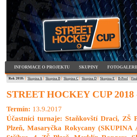
INFORMACE O PROJEKTU
SKUPINY
FOTOGALERI
Rok 2018:
Skupina A
Skupina B
Skupina C
Skupina D
Skupina E
B-Pool
Finá
STREET HOCKEY CUP 2018 
Termín:
13.9.2017
Účastníci turnaje: Staňkovští Draci, ZŠ 
Plzeň, Masaryčka Rokycany
(SKUPINA 