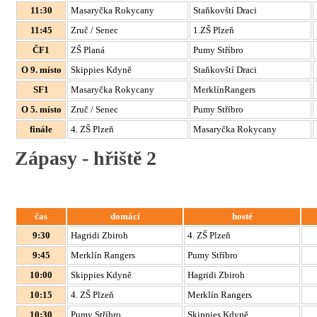
11:30
Masaryčka Rokycany
Staňkovští Draci
11:45
Zruč / Senec
1.ZŠ Plzeň
ČF1
ZŠ Planá
Pumy Stříbro
O 9. místo
Skippies Kdyně
Staňkovští Draci
SF1
Masaryčka Rokycany
MerklínRangers
O 5. místo
Zruč / Senec
Pumy Stříbro
finále
4. ZŠ Plzeň
Masaryčka Rokycany
Zápasy - hřiště 2
čas
domácí
hosté
9:30
Hagridi Zbiroh
4. ZŠ Plzeň
9:45
Merklín Rangers
Pumy Stříbro
10:00
Skippies Kdyně
Hagridi Zbiroh
10:15
4. ZŠ Plzeň
Merklín Rangers
10:30
Pumy Stříbro
Skippies Kdyně