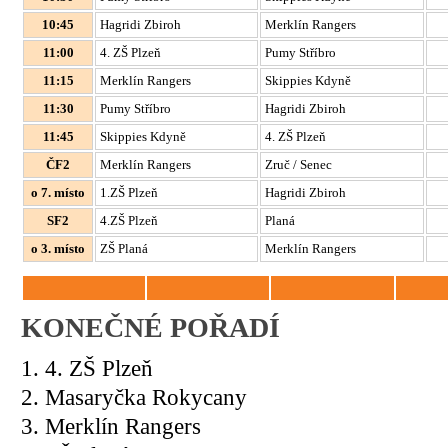
10:45
Hagridi Zbiroh
Merklín Rangers
11:00
4. ZŠ Plzeň
Pumy Stříbro
11:15
Merklín Rangers
Skippies Kdyně
11:30
Pumy Stříbro
Hagridi Zbiroh
11:45
Skippies Kdyně
4. ZŠ Plzeň
ČF2
Merklín Rangers
Zruč / Senec
o 7. místo
1.ZŠ Plzeň
Hagridi Zbiroh
SF2
4.ZŠ Plzeň
Planá
o 3. místo
ZŠ Planá
Merklín Rangers
KONEČNÉ POŘADÍ
1. 4. ZŠ Plzeň
2. Masaryčka Rokycany
3.
Merklín Rangers