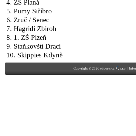
4.
ZŠ Planá
5. Pumy Stříbro
6. Zruč / Senec
7. Hagridi Zbiroh
8. 1. ZŠ Plzeň
9. Staňkovští Draci
10. Skippies Kdyně
Copyright © 2026
eSports.cz
, s.r.o. | In