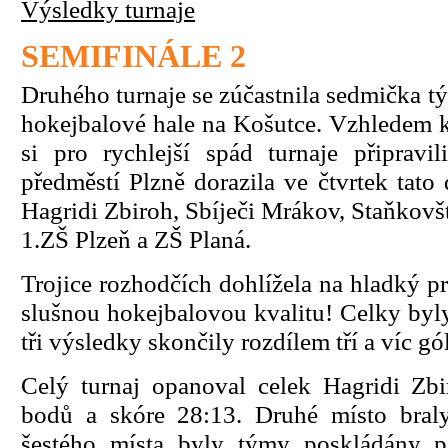
Výsledky turnaje
SEMIFINÁLE 2
Druhého turnaje se zúčastnila sedmička t
hokejbalové hale na Košutce. Vzhledem 
si pro rychlejší spád turnaje připravi
předměstí Plzně dorazila ve čtvrtek tato d
Hagridi Zbiroh, Sbíječi Mrákov, Staňkovšt
1.ZŠ Plzeň a ZŠ Planá.
Trojice rozhodčích dohlížela na hladký pr
slušnou hokejbalovou kvalitu! Celky byl
tři výsledky skončily rozdílem tří a víc gó
Celý turnaj opanoval celek Hagridi Zbi
bodů a skóre 28:13. Druhé místo braly
šestého místa byly týmy poskládány 