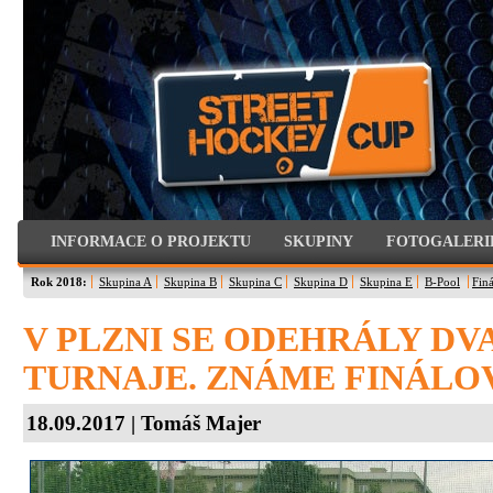
INFORMACE O PROJEKTU
SKUPINY
FOTOGALERI
Rok 2018:
Skupina A
Skupina B
Skupina C
Skupina D
Skupina E
B-Pool
Finá
V PLZNI SE ODEHRÁLY DV
TURNAJE. ZNÁME FINÁLO
18.09.2017 | Tomáš Majer