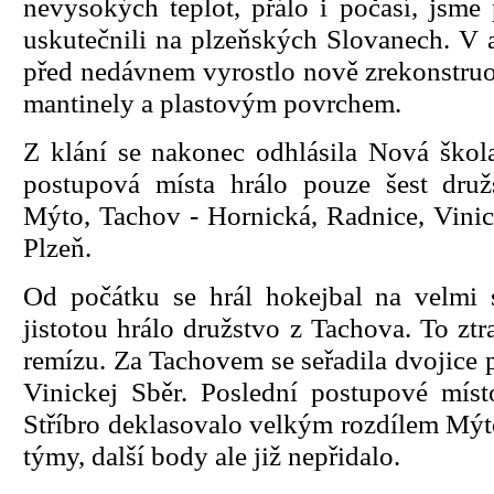
nevysokých teplot, přálo i počasí, jsme 
uskutečnili na plzeňských Slovanech. V a
před nedávnem vyrostlo nově zrekonstruo
mantinely a plastovým povrchem.
Z klání se nakonec odhlásila Nová škol
postupová místa hrálo pouze šest druž
Mýto, Tachov - Hornická, Radnice, Vini
Plzeň.
Od počátku se hrál hokejbal na velmi s
jistotou hrálo družstvo z Tachova. To zt
remízu. Za Tachovem se seřadila dvojice 
Vinickej Sběr. Poslední postupové míst
Stříbro deklasovalo velkým rozdílem Mýto
týmy, další body ale již nepřidalo.