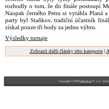
rozhodly o tom, že do finále postoupí M
Naopak černého Petra si vytáhla Planá 
party byl Staňkov, tradiční účastník finá
získal pouze tři body za jednu výhru.
Výsledky turnaje
Zobrazit další články této kategorie
|
A
Copyright © 2026
eSports.cz
, s.r.o. | In