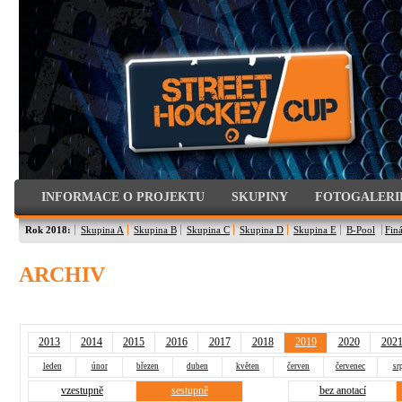
INFORMACE O PROJEKTU
SKUPINY
FOTOGALERI
Rok 2018:
Skupina A
Skupina B
Skupina C
Skupina D
Skupina E
B-Pool
Finá
ARCHIV
2013
2014
2015
2016
2017
2018
2019
2020
202
leden
únor
březen
duben
květen
červen
červenec
sr
vzestupně
sestupně
bez anotací