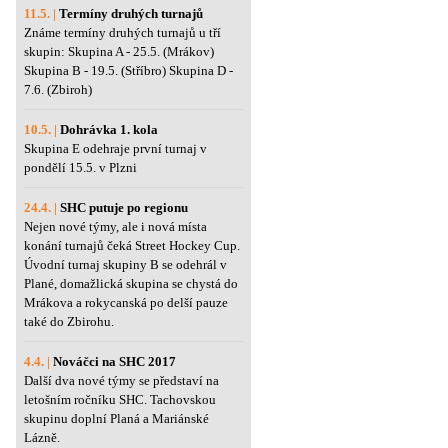
11.5. |
Termíny druhých turnajů
Známe termíny druhých turnajů u tří
skupin: Skupina A - 25.5. (Mrákov)
Skupina B - 19.5. (Stříbro) Skupina D -
7.6. (Zbiroh)
10.5. |
Dohrávka 1. kola
Skupina E odehraje první turnaj v
pondělí 15.5. v Plzni
24.4. |
SHC putuje po regionu
Nejen nové týmy, ale i nová místa
konání turnajů čeká Street Hockey Cup.
Úvodní turnaj skupiny B se odehrál v
Plané, domažlická skupina se chystá do
Mrákova a rokycanská po delší pauze
také do Zbirohu.
4.4. |
Nováčci na SHC 2017
Další dva nové týmy se představí na
letošním ročníku SHC. Tachovskou
skupinu doplní Planá a Mariánské
Lázně.