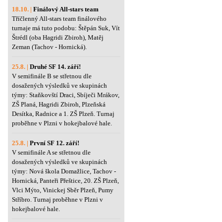
18.10. |
Finálový All-stars team
Tříčlenný All-stars team finálového
turnaje má tuto podobu: Štěpán Suk, Vít
Štrédl (oba Hagridi Zbiroh), Matěj
Zeman (Tachov - Hornická).
25.8. |
Druhé SF 14. září!
V semifinále B se střetnou dle
dosažených výsledků ve skupinách
týmy: Staňkovští Draci, Sbíječi Mrákov,
ZŠ Planá, Hagridi Zbiroh, Plzeňská
Desítka, Radnice a 1. ZŠ Plzeň. Turnaj
proběhne v Plzni v hokejbalové hale.
25.8. |
První SF 12. září!
V semifinále A se střetnou dle
dosažených výsledků ve skupinách
týmy: Nová škola Domažlice, Tachov -
Hornická, Panteři Přeštice, 20. ZŠ Plzeň,
Vlci Mýto, Vinickej Sběr Plzeň, Pumy
Stříbro. Turnaj proběhne v Plzni v
hokejbalové hale.