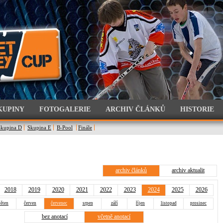
KUPINY
FOTOGALERIE
ARCHIV ČLÁNKŮ
HISTORIE
Skupina D
Skupina E
B-Pool
Finále
archiv článků
archiv aktualit
2018
2019
2020
2021
2022
2023
2024
2025
2026
ěten
červen
červenec
srpen
září
říjen
listopad
prosinec
bez anotací
včetně anotací