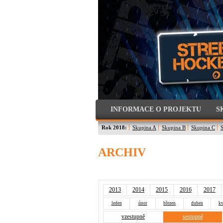
INFORMACE O PROJEKTU
S
Rok 2018:
Skupina A
Skupina B
Skupina C
ARCHIV
2013
2014
2015
2016
2017
leden
únor
březen
duben
kv
vzestupně
sestupně