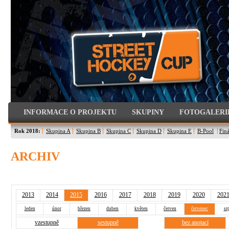
INFORMACE O PROJEKTU
SKUPINY
FOTOGALERI
Rok 2018:
Skupina A
Skupina B
Skupina C
Skupina D
Skupina E
B-Pool
Finá
ARCHIV
2013
2014
2015
2016
2017
2018
2019
2020
202
leden
únor
březen
duben
květen
červen
červenec
sr
vzestupně
sestupně
bez anotací