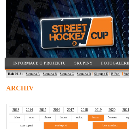
INFORMACE O PROJEKTU
SKUPINY
FOTOGALERI
Rok 2018:
Skupina A
Skupina B
Skupina C
Skupina D
Skupina E
B-Pool
Finá
ARCHIV
2013
2014
2015
2016
2017
2018
2019
2020
202
leden
únor
březen
duben
květen
červen
červenec
sr
vzestupně
sestupně
bez anotací