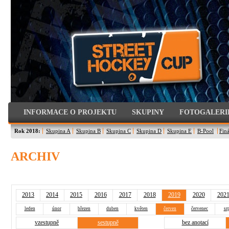
INFORMACE O PROJEKTU
SKUPINY
FOTOGALERI
Rok 2018:
Skupina A
Skupina B
Skupina C
Skupina D
Skupina E
B-Pool
Finá
ARCHIV
2013
2014
2015
2016
2017
2018
2019
2020
202
leden
únor
březen
duben
květen
červen
červenec
sr
vzestupně
sestupně
bez anotací