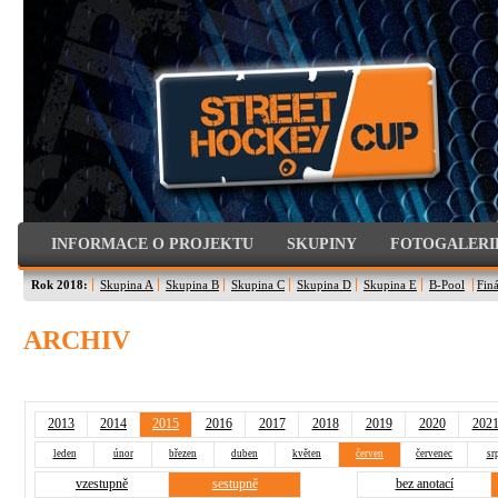
INFORMACE O PROJEKTU
SKUPINY
FOTOGALERI
Rok 2018:
Skupina A
Skupina B
Skupina C
Skupina D
Skupina E
B-Pool
Finá
ARCHIV
2013
2014
2015
2016
2017
2018
2019
2020
202
leden
únor
březen
duben
květen
červen
červenec
sr
vzestupně
sestupně
bez anotací