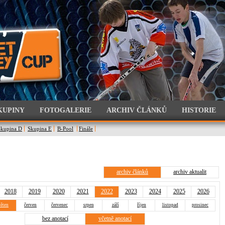
KUPINY
FOTOGALERIE
ARCHIV ČLÁNKŮ
HISTORIE
Skupina D
Skupina E
B-Pool
Finále
archiv článků
archiv aktualit
2018
2019
2020
2021
2022
2023
2024
2025
2026
ěten
červen
červenec
srpen
září
říjen
listopad
prosinec
bez anotací
včetně anotací