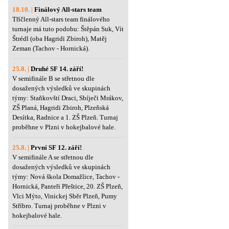
18.10. |
Finálový All-stars team
Tříčlenný All-stars team finálového
turnaje má tuto podobu: Štěpán Suk, Vít
Štrédl (oba Hagridi Zbiroh), Matěj
Zeman (Tachov - Hornická).
25.8. |
Druhé SF 14. září!
V semifinále B se střetnou dle
dosažených výsledků ve skupinách
týmy: Staňkovští Draci, Sbíječi Mrákov,
ZŠ Planá, Hagridi Zbiroh, Plzeňská
Desítka, Radnice a 1. ZŠ Plzeň. Turnaj
proběhne v Plzni v hokejbalové hale.
25.8. |
První SF 12. září!
V semifinále A se střetnou dle
dosažených výsledků ve skupinách
týmy: Nová škola Domažlice, Tachov -
Hornická, Panteři Přeštice, 20. ZŠ Plzeň,
Vlci Mýto, Vinickej Sběr Plzeň, Pumy
Stříbro. Turnaj proběhne v Plzni v
hokejbalové hale.