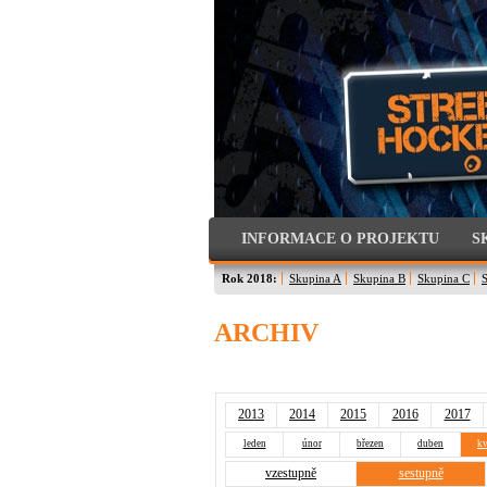
INFORMACE O PROJEKTU
S
Rok 2018:
Skupina A
Skupina B
Skupina C
ARCHIV
2013
2014
2015
2016
2017
leden
únor
březen
duben
kv
vzestupně
sestupně