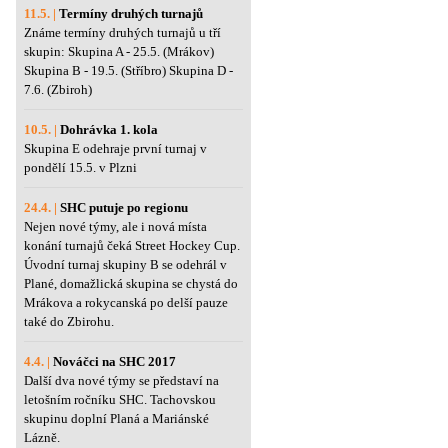
11.5. |
Termíny druhých turnajů
Známe termíny druhých turnajů u tří
skupin: Skupina A - 25.5. (Mrákov)
Skupina B - 19.5. (Stříbro) Skupina D -
7.6. (Zbiroh)
10.5. |
Dohrávka 1. kola
Skupina E odehraje první turnaj v
pondělí 15.5. v Plzni
24.4. |
SHC putuje po regionu
Nejen nové týmy, ale i nová místa
konání turnajů čeká Street Hockey Cup.
Úvodní turnaj skupiny B se odehrál v
Plané, domažlická skupina se chystá do
Mrákova a rokycanská po delší pauze
také do Zbirohu.
4.4. |
Nováčci na SHC 2017
Další dva nové týmy se představí na
letošním ročníku SHC. Tachovskou
skupinu doplní Planá a Mariánské
Lázně.