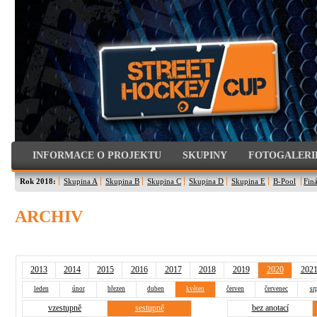
INFORMACE O PROJEKTU
SKUPINY
FOTOGALERI
Rok 2018:
Skupina A
Skupina B
Skupina C
Skupina D
Skupina E
B-Pool
Finá
ARCHIV
2013
2014
2015
2016
2017
2018
2019
2020
202
leden
únor
březen
duben
květen
červen
červenec
sr
vzestupně
sestupně
bez anotací