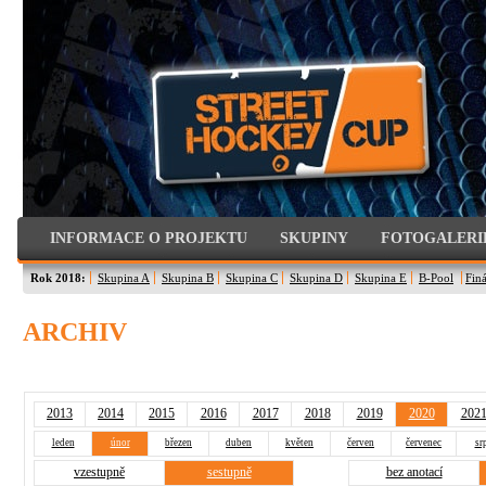
INFORMACE O PROJEKTU
SKUPINY
FOTOGALERI
Rok 2018:
Skupina A
Skupina B
Skupina C
Skupina D
Skupina E
B-Pool
Finá
ARCHIV
2013
2014
2015
2016
2017
2018
2019
2020
202
leden
únor
březen
duben
květen
červen
červenec
sr
vzestupně
sestupně
bez anotací