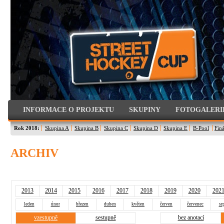
INFORMACE O PROJEKTU
SKUPINY
FOTOGALERI
Rok 2018:
Skupina A
Skupina B
Skupina C
Skupina D
Skupina E
B-Pool
Finá
ARCHIV
2013
2014
2015
2016
2017
2018
2019
2020
202
leden
únor
březen
duben
květen
červen
červenec
sr
vzestupně
sestupně
bez anotací