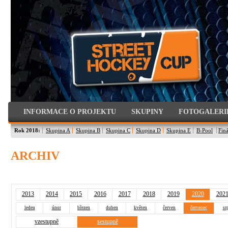
INFORMACE O PROJEKTU
SKUPINY
FOTOGALERI
Rok 2018:
Skupina A
Skupina B
Skupina C
Skupina D
Skupina E
B-Pool
Finá
ARCHIV
2013
2014
2015
2016
2017
2018
2019
2020
202
leden
únor
březen
duben
květen
červen
červenec
sr
vzestupně
sestupně