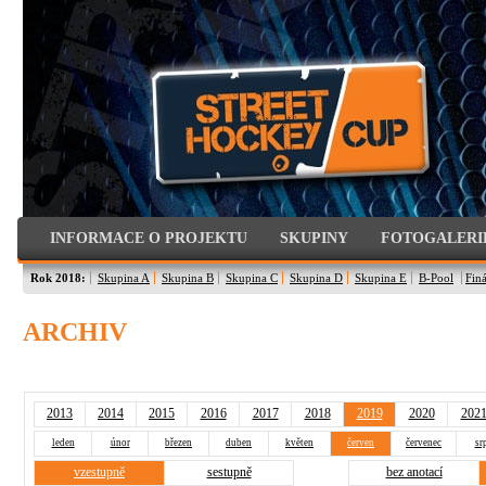
INFORMACE O PROJEKTU
SKUPINY
FOTOGALERI
Rok 2018:
Skupina A
Skupina B
Skupina C
Skupina D
Skupina E
B-Pool
Finá
ARCHIV
2013
2014
2015
2016
2017
2018
2019
2020
202
leden
únor
březen
duben
květen
červen
červenec
sr
vzestupně
sestupně
bez anotací