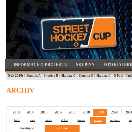
INFORMACE O PROJEKTU
SKUPINY
FOTOGALERI
Rok 2018:
Skupina A
Skupina B
Skupina C
Skupina D
Skupina E
B-Pool
Finá
ARCHIV
2013
2014
2015
2016
2017
2018
2019
2020
202
leden
únor
březen
duben
květen
červen
červenec
sr
vzestupně
sestupně